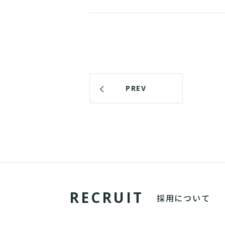
PREV
R
E
C
R
U
I
T
採用について