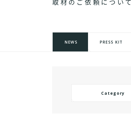
取
材
の
ご
依
頼
に
つ
い
NEWS
PRESS KIT
Category