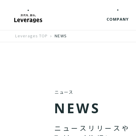
COMPANY
Leverages TOP
NEWS
ニュース
N
E
W
S
ニ
ュ
ー
ス
リ
リ
ー
ス
や