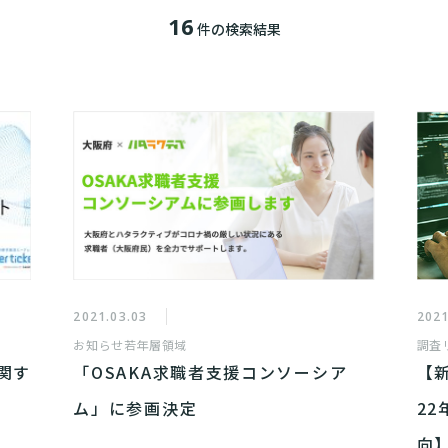
16
件の検索結果
2021.03.03
2021
お知らせ
若年層領域
調査
関す
「OSAKA求職者支援コンソーシア
【
ム」に参画決定
2
向