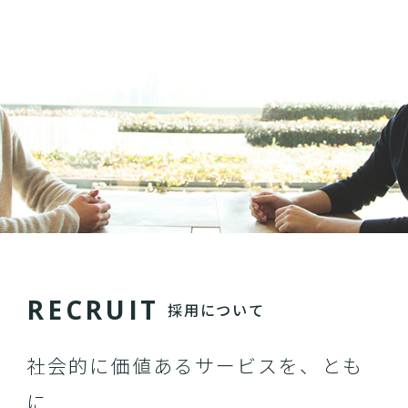
R
E
C
R
U
I
T
採用について
社会的に価値あるサービスを、とも
に