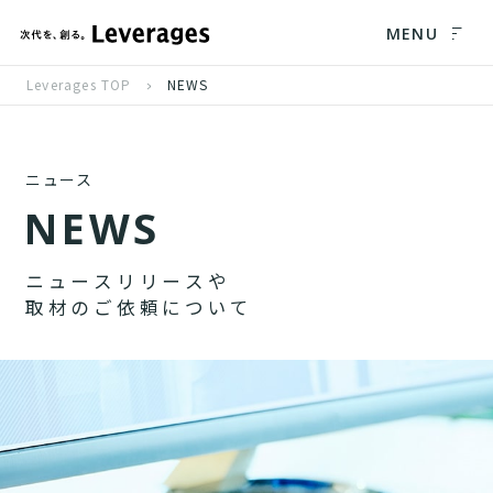
MENU
Leverages TOP
NEWS
ニュース
N
E
W
S
ニ
ュ
ー
ス
リ
リ
ー
ス
や
取
材
の
ご
依
頼
に
つ
い
て