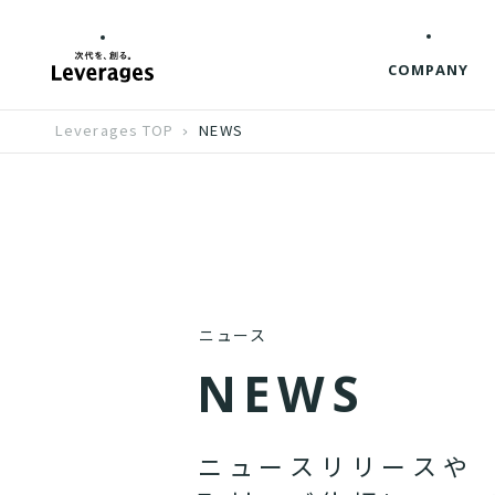
COMPANY
Leverages TOP
NEWS
ニュース
N
E
W
S
ニ
ュ
ー
ス
リ
リ
ー
ス
や