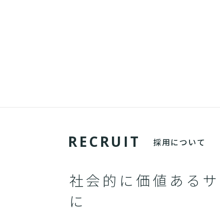
R
E
C
R
U
I
T
採用について
社会的に価値あるサ
に