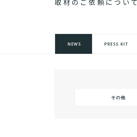
取
材
の
ご
依
頼
に
つ
い
NEWS
PRESS KIT
その他