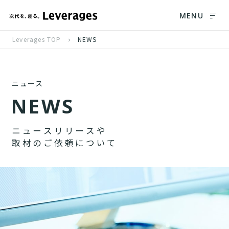
MENU
Leverages TOP
NEWS
ニュース
N
E
W
S
ニ
ュ
ー
ス
リ
リ
ー
ス
や
取
材
の
ご
依
頼
に
つ
い
て