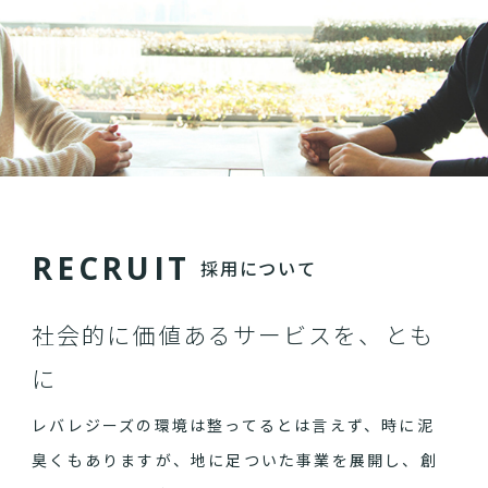
R
E
C
R
U
I
T
採用について
社会的に価値あるサービスを、とも
に
レバレジーズの環境は整ってるとは言えず、時に泥
臭くもありますが、地に足ついた事業を展開し、創