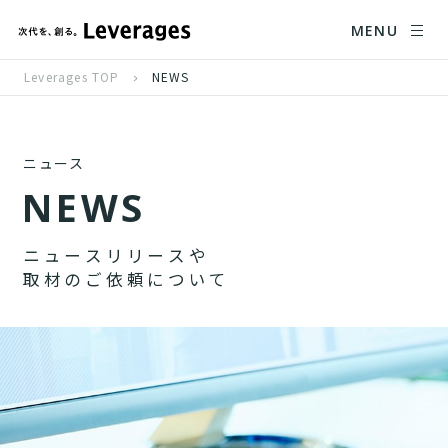
MENU
Leverages TOP
NEWS
ニュース
N
E
W
S
ニ
ュ
ー
ス
リ
リ
ー
ス
や
取
材
の
ご
依
頼
に
つ
い
て