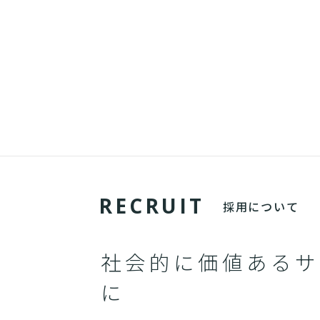
R
E
C
R
U
I
T
採用について
社会的に価値あるサ
に