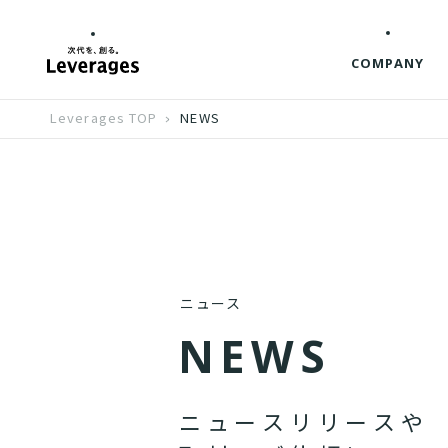
COMPANY
Leverages TOP
NEWS
ニュース
N
E
W
S
ニ
ュ
ー
ス
リ
リ
ー
ス
や