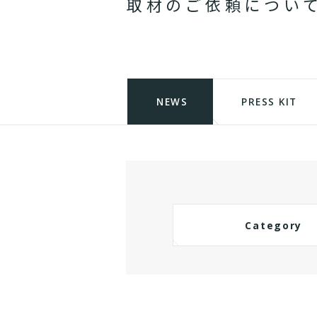
取
材
の
ご
依
頼
に
つ
い
NEWS
PRESS KIT
Category