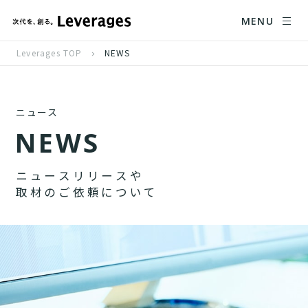
MENU
Leverages TOP
NEWS
ニュース
N
E
W
S
ニ
ュ
ー
ス
リ
リ
ー
ス
や
取
材
の
ご
依
頼
に
つ
い
て