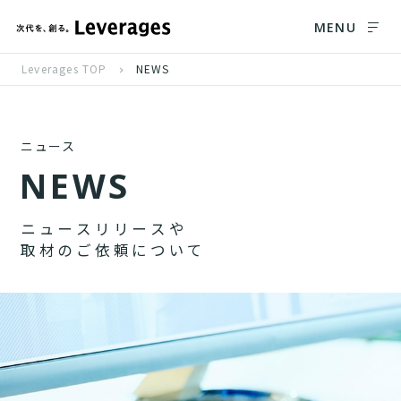
MENU
Leverages TOP
NEWS
ニュース
N
E
W
S
ニ
ュ
ー
ス
リ
リ
ー
ス
や
取
材
の
ご
依
頼
に
つ
い
て