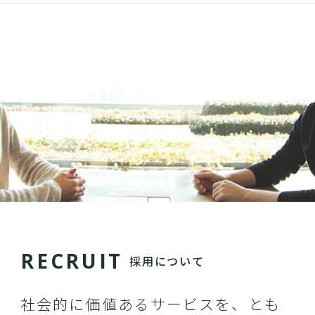
R
E
C
R
U
I
T
採用について
社会的に価値あるサービスを、とも