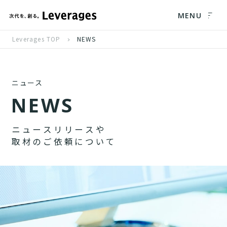
MENU
Leverages TOP
NEWS
ニュース
N
E
W
S
ニ
ュ
ー
ス
リ
リ
ー
ス
や
取
材
の
ご
依
頼
に
つ
い
て