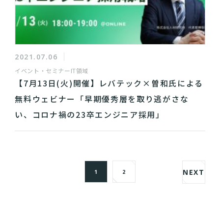
2021.07.06
イベント・セミナー
IT領域
【7月13日(火)開催】レバテック×曽和氏による
無料ウェビナー「早期優秀層を取り逃がさな
い、コロナ禍の23卒エンジニア採用」
NEXT
1
2