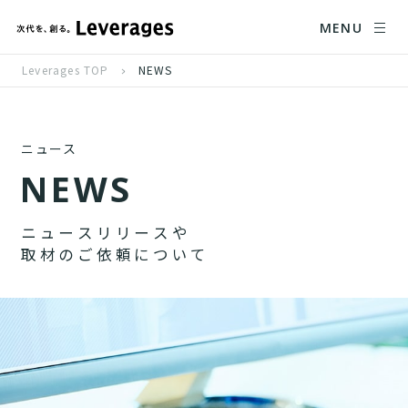
MENU
Leverages TOP
NEWS
ニュース
N
E
W
S
ニ
ュ
ー
ス
リ
リ
ー
ス
や
取
材
の
ご
依
頼
に
つ
い
て