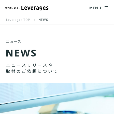
MENU
Leverages TOP
NEWS
ニュース
N
E
W
S
ニ
ュ
ー
ス
リ
リ
ー
ス
や
取
材
の
ご
依
頼
に
つ
い
て