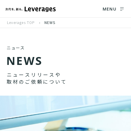
MENU
Leverages TOP
NEWS
ニュース
N
E
W
S
ニ
ュ
ー
ス
リ
リ
ー
ス
や
取
材
の
ご
依
頼
に
つ
い
て