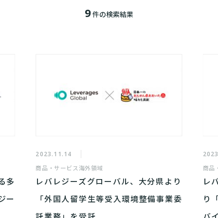
9
件の検索結果
2023.11.14
2023
商品・サービス
海外領域
商品
る多
レバレジーズグローバル、大分県より
レ
ジー
「外国人留学生等受入環境整備事業委
り
託業務」を受託
バ