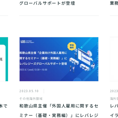
グローバルサポートが登壇
業
2023.05.10
2023
その他
海外領域
海外
本で
和歌山県主催「外国人雇用に関するセ
レ
ミナー（基礎・実務編）」にレバレジ
イ