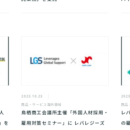
2023.10.23
2023
商品・サービス
海外領域
商品
人
鳥栖商工会議所主催「外国人材採用・
レ
」を
雇用対策セミナー」に レバレジーズ
の