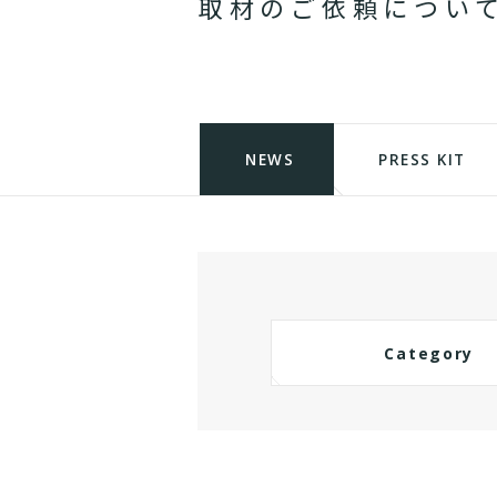
取
材
の
ご
依
頼
に
つ
い
NEWS
PRESS KIT
Category