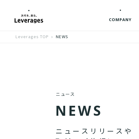
COMPANY
Leverages TOP
NEWS
ニュース
N
E
W
S
ニ
ュ
ー
ス
リ
リ
ー
ス
や