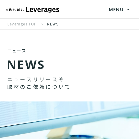
MENU
Leverages TOP
NEWS
ニュース
N
E
W
S
ニ
ュ
ー
ス
リ
リ
ー
ス
や
取
材
の
ご
依
頼
に
つ
い
て