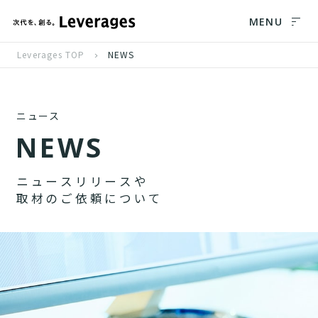
MENU
Leverages TOP
NEWS
ニュース
N
E
W
S
ニ
ュ
ー
ス
リ
リ
ー
ス
や
取
材
の
ご
依
頼
に
つ
い
て