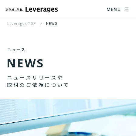
MENU
Leverages TOP
NEWS
ニュース
N
E
W
S
ニ
ュ
ー
ス
リ
リ
ー
ス
や
取
材
の
ご
依
頼
に
つ
い
て