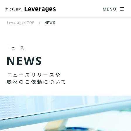
MENU
Leverages TOP
NEWS
ニュース
N
E
W
S
ニ
ュ
ー
ス
リ
リ
ー
ス
や
取
材
の
ご
依
頼
に
つ
い
て