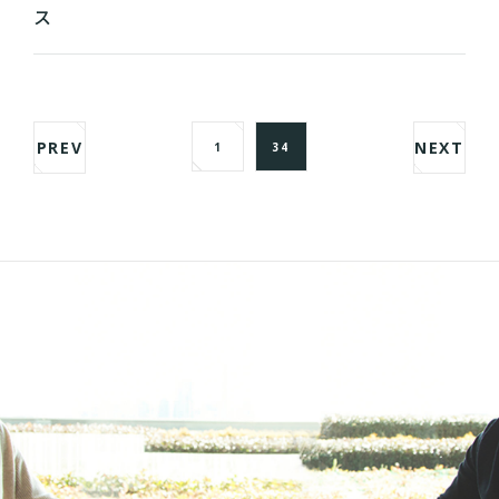
ス
PREV
NEXT
1
34