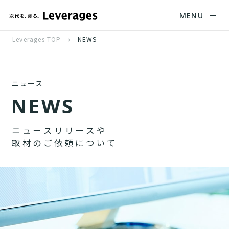
MENU
Leverages TOP
NEWS
ニュース
N
E
W
S
ニ
ュ
ー
ス
リ
リ
ー
ス
や
取
材
の
ご
依
頼
に
つ
い
て