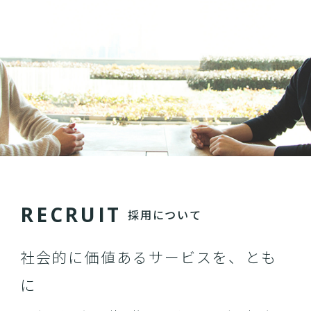
R
E
C
R
U
I
T
採用について
社会的に価値あるサービスを、とも
に