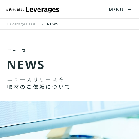
MENU
Leverages TOP
NEWS
ニュース
N
E
W
S
ニ
ュ
ー
ス
リ
リ
ー
ス
や
取
材
の
ご
依
頼
に
つ
い
て